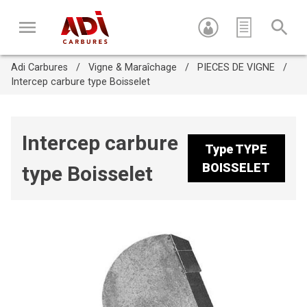
Adi Carbures
Vigne & Maraîchage
PIECES DE VIGNE
Intercep carbure type Boisselet
Intercep carbure
Type
TYPE
BOISSELET
type Boisselet
Appuyez sur Entrée pour recherche ou sur ESC pour fermer
cette fenêtre