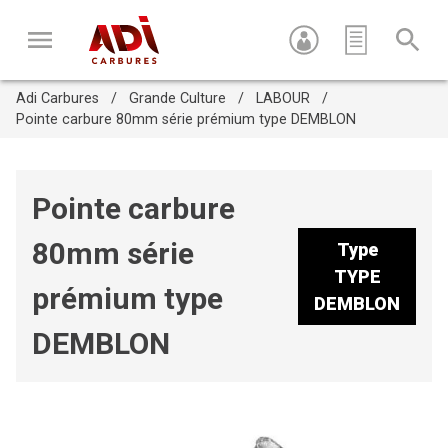
Adi Carbures
Grande Culture
LABOUR
Pointe carbure 80mm série prémium type DEMBLON
Pointe carbure
80mm série
Type
Appuyez sur Entrée pour recherche ou sur ESC pour fermer
cette fenêtre
TYPE
prémium type
DEMBLON
DEMBLON