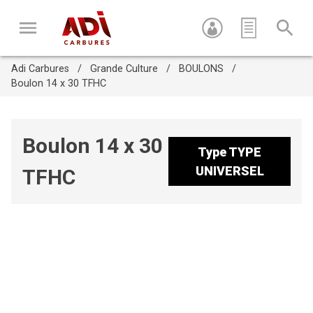
Adi Carbures
Grande Culture
BOULONS
Boulon 14 x 30 TFHC
Boulon 14 x 30
Type
TYPE
UNIVERSEL
TFHC
Appuyez sur Entrée pour recherche ou sur ESC pour fermer
cette fenêtre