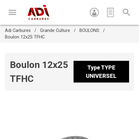
Adi Carbures
Grande Culture
BOULONS
Boulon 12x25 TFHC
Boulon 12x25
Type
TYPE
UNIVERSEL
TFHC
Appuyez sur Entrée pour recherche ou sur ESC pour fermer
cette fenêtre