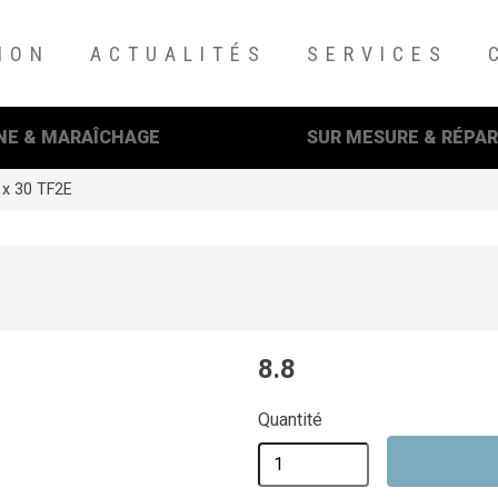
ION
ACTUALITÉS
SERVICES
NE & MARAÎCHAGE
SUR MESURE & RÉPA
 x 30 TF2E
uyez sur Entrée pour recherche ou sur ESC pour fermer cette fenêt
8.8
Quantité