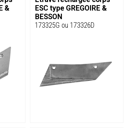
E &
ESC type GREGOIRE &
BESSON
173325G ou 173326D