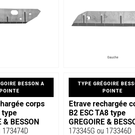
GOIRE BESSON A
TYPE GRÉGOIRE BESS
POINTE
POINTE
chargée corps
Etrave rechargée c
 type
B2 ESC TA8 type
E & BESSON
GREGOIRE & BESS
u 173474D
173345G ou 173346D