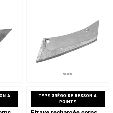
ON A
TYPE GRÉGOIRE BESSON A
POINTE
orps
Etrave rechargée corps