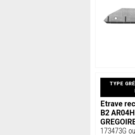
TYPE GRÉ
Etrave re
B2 AR04H
GREGOIR
173473G o