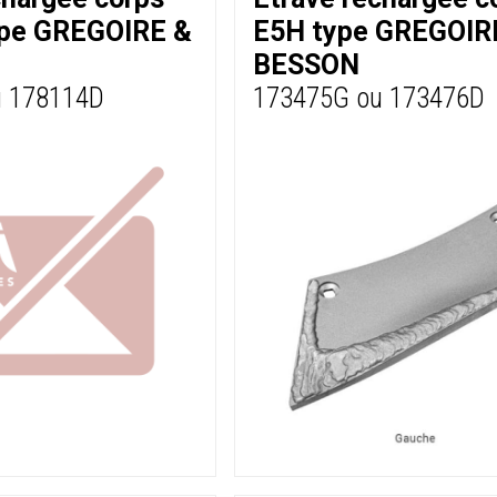
ype GREGOIRE &
E5H type GREGOIR
BESSON
u 178114D
173475G ou 173476D