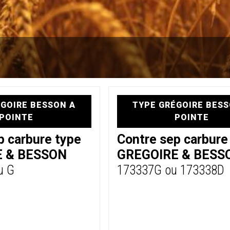
GOIRE BESSON A
TYPE GRÉGOIRE BESS
POINTE
POINTE
p carbure type
Contre sep carbure
E & BESSON
GREGOIRE & BESS
u G
173337G ou 173338D