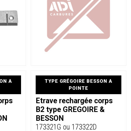
ON A
TYPE GRÉGOIRE BESSON A
POINTE
orps
Etrave rechargée corps
B2 type GREGOIRE &
ON
BESSON
173321G ou 173322D