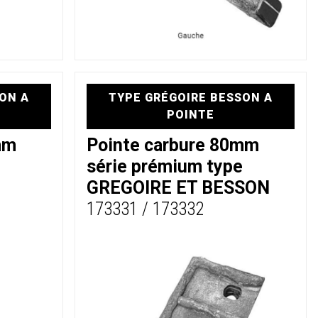
ON A
TYPE GRÉGOIRE BESSON A
POINTE
mm
Pointe carbure 80mm
série prémium type
GREGOIRE ET BESSON
D
173331 / 173332