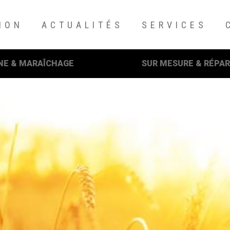
ION
ACTUALITÉS
SERVICES
NE & MARAÎCHAGE
SUR MESURE & RÉPA
uyez sur Entrée pour recherche ou sur ESC pour fermer cette fenêt