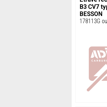
B3 CV7 t
BESSON
178113G o