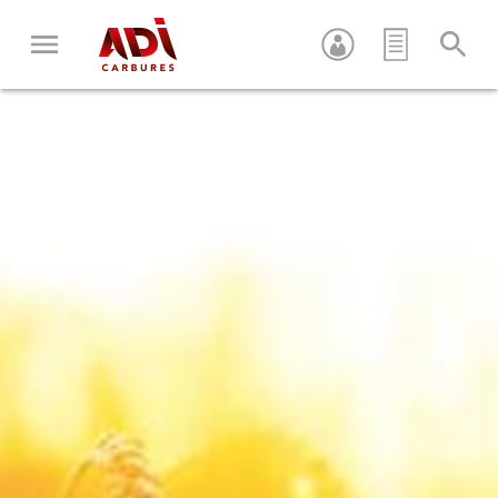
Appuyez sur Entrée pour recherche ou sur ESC pour fermer
cette fenêtre