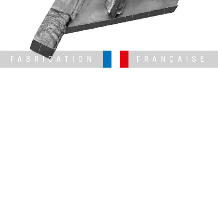
FABRICATION
FRANÇAISE
TYPE AGRISEM
SOC DECOMPACTEUR TYPE
AGROMULCH AGRISEM
POINTE 30+ AILERON D/G