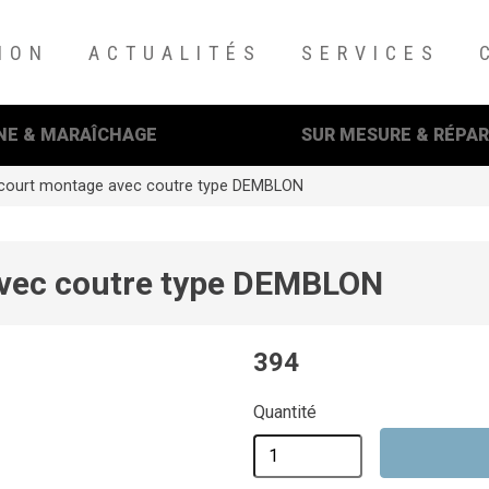
ION
ACTUALITÉS
SERVICES
NE & MARAÎCHAGE
SUR MESURE & RÉPA
 court montage avec coutre type DEMBLON
avec coutre type DEMBLON
uyez sur Entrée pour recherche ou sur ESC pour fermer cette fenêt
394
Quantité